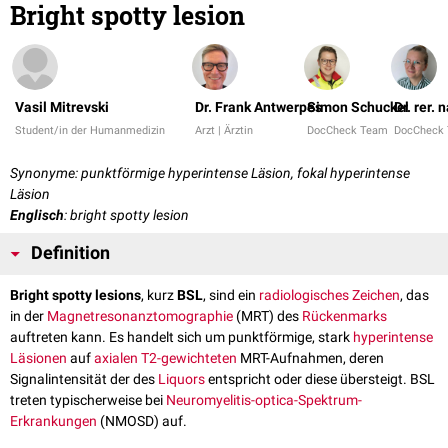
Bright spotty lesion
Vasil Mitrevski
Dr. Frank Antwerpes
Simon Schuckel
Dr. rer.
Student/in der Humanmedizin
Arzt | Ärztin
DocCheck Team
DocCheck
Synonyme: punktförmige hyperintense Läsion, fokal hyperintense
Läsion
Englisch
: bright spotty lesion
Definition
Bright spotty lesions
, kurz
BSL
, sind ein
radiologisches Zeichen
, das
in der
Magnetresonanztomographie
(MRT) des
Rückenmarks
auftreten kann. Es handelt sich um punktförmige, stark
hyperintense
Läsionen
auf
axialen
T2-gewichteten
MRT-Aufnahmen, deren
Signalintensität der des
Liquors
entspricht oder diese übersteigt. BSL
treten typischerweise bei
Neuromyelitis-optica-Spektrum-
Erkrankungen
(NMOSD) auf.