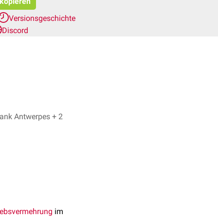
 kopieren
Versionsgeschichte
Discord
Dr. med. Ibrahim Güler, Dr. Frank Antwerpes + 2
ebsvermehrung
im