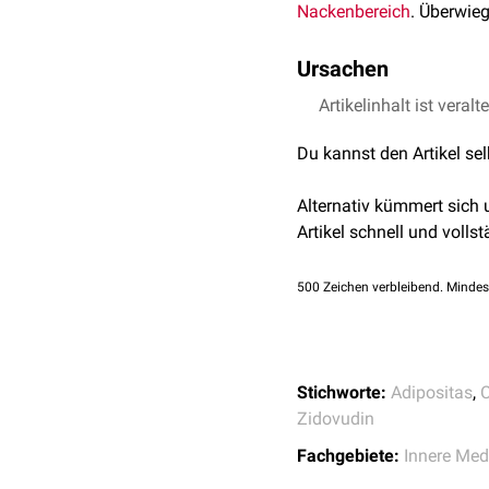
Nackenbereich
. Überwie
Ursachen
Die häufigste Ursache ei
Artikelinhalt ist veralt
iatrogen
induziert unter
Du kannst den Artikel se
Lipodystrophie
-Syndr
Adipositas
Alternativ kümmert sich
Artikel schnell und vollst
500
Zeichen verbleibend. Mindes
Stichworte:
Adipositas
,
Zidovudin
Fachgebiete:
Innere Med