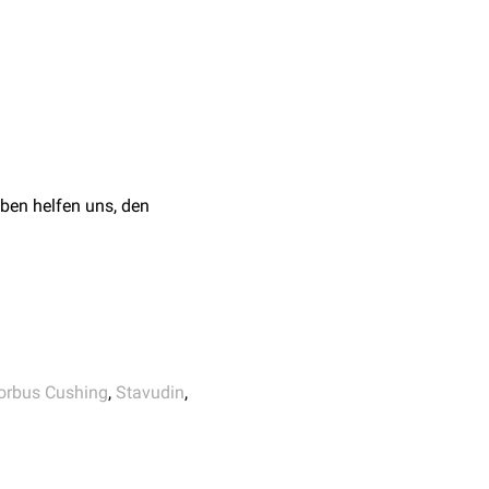
s
Morbus Cushing
oder
enten mit
HIV
-
Infektion
)
ben helfen uns, den
rbus Cushing
,
Stavudin
,