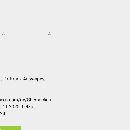
A
A
r, Dr. Frank Antwerpes,
check.com/de/Stiernacken
.11.2020. Letzte
024