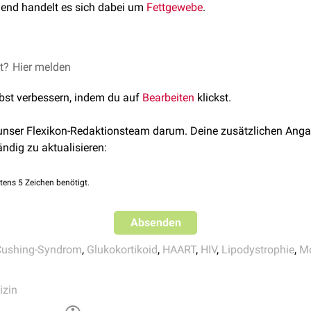
gend handelt es sich dabei um
Fettgewebe
.
nes Stiernackens ist ein
et?
Hier melden
Cushing-Syndrom
(z.B. im Rahmen eine
 Einnahme von
Glukokortikoiden
). Weitere Ursachen sind:
lbst verbessern, indem du auf
Bearbeiten
klickst.
om (z.B. durch Einnahme von
Zidovudin
oder
Stavudin
bei Pati
 unser Flexikon-Redaktionsteam darum. Deine zusätzlichen Anga
ändig zu aktualisieren:
tens 5 Zeichen benötigt.
Absenden
Cushing-Syndrom
,
Glukokortikoid
,
HAART
,
HIV
,
Lipodystrophie
,
Mo
izin