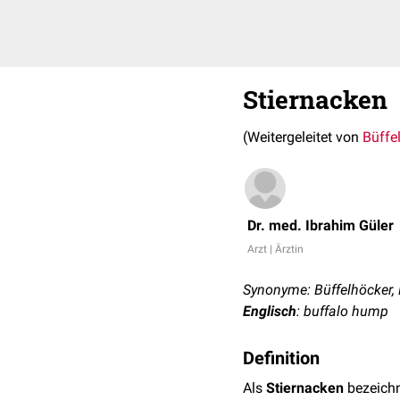
Stiernacken
(Weitergeleitet von
Büffe
Dr. med. Ibrahim Güler
Arzt | Ärztin
Synonyme: Büffelhöcker, 
Englisch
: buffalo hump
Definition
Als
Stiernacken
bezeichn