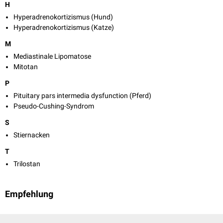
H
Hyperadrenokortizismus (Hund)
Hyperadrenokortizismus (Katze)
M
Mediastinale Lipomatose
Mitotan
P
Pituitary pars intermedia dysfunction (Pferd)
Pseudo-Cushing-Syndrom
S
Stiernacken
T
Trilostan
Empfehlung