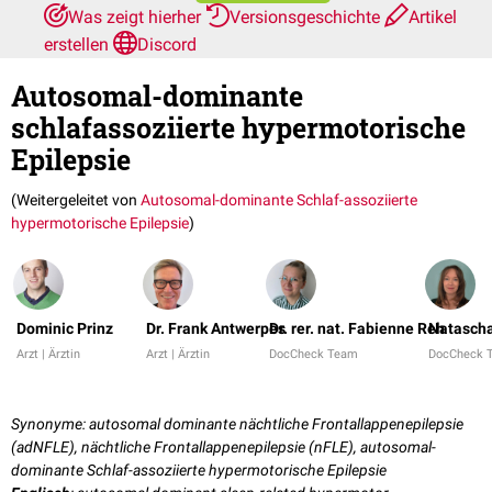
Was zeigt hierher
Versionsgeschichte
Artikel
erstellen
Discord
Autosomal-dominante
schlafassoziierte hypermotorische
Epilepsie
(Weitergeleitet von
Autosomal-dominante Schlaf-assoziierte
hypermotorische Epilepsie
)
Dominic Prinz
Dr. Frank Antwerpes
Dr. rer. nat. Fabienne Reh
Natascha
Arzt | Ärztin
Arzt | Ärztin
DocCheck Team
DocCheck 
Synonyme: autosomal dominante nächtliche Frontallappenepilepsie
(adNFLE), nächtliche Frontallappenepilepsie (nFLE), autosomal-
dominante Schlaf-assoziierte hypermotorische Epilepsie