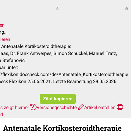
A
A
len
g...
ieren
l Antenatale Kortikosteroidtherapie:
aas, Dr. Frank Antwerpes, Simon Schuckel, Manuel Tratz,
n Stefanovic
ar unter:
//flexikon.doccheck.com/de/Antenatale_Kortikosteroidtherapie
eck Flexikon 25.06.2021. Letzte Bearbeitung 29.05.2026
Zitat kopieren
s zeigt hierher
Versionsgeschichte
Artikel erstellen
rd
Antenatale Kortikosteroidtherapie