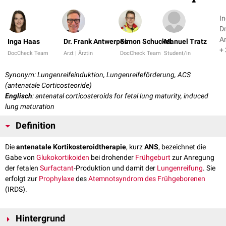
I
Dr
A
Inga Haas
Dr. Frank Antwerpes
Simon Schuckel
Manuel Tratz
+ 
DocCheck Team
Arzt | Ärztin
DocCheck Team
Student/in
Synonym: Lungenreifeinduktion, Lungenreifeförderung, ACS
(antenatale Corticosteoride)
Englisch
: antenatal corticosteroids for fetal lung maturity, induced
lung maturation
Definition
Die
antenatale Kortikosteroidtherapie
, kurz
ANS
, bezeichnet die
Gabe von
Glukokortikoiden
bei drohender
Frühgeburt
zur Anregung
der fetalen
Surfactant
-Produktion und damit der
Lungenreifung
. Sie
erfolgt zur
Prophylaxe
des
Atemnotsyndrom des Frühgeborenen
(IRDS).
Hintergrund