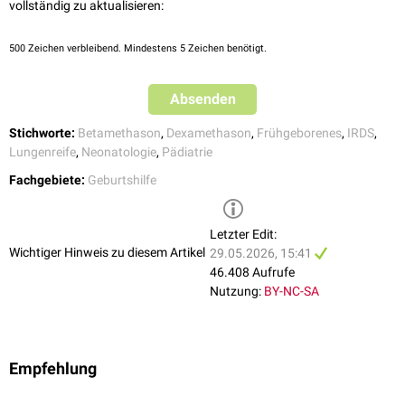
vollständig zu aktualisieren:
"Schnellreifung" durch Verkürzung des Abstands auf 12 statt 24
unter:
S2k-Leitlinie Prävention und Therapie der Frühgeburt
.
Stunden (Gefahr der
nekrotisierenden Enterokolitis
)
500
Zeichen verbleibend. Mindestens 5 Zeichen benötigt.
Absenden
Stichworte:
Betamethason
,
Dexamethason
,
Frühgeborenes
,
IRDS
,
Lungenreife
,
Neonatologie
,
Pädiatrie
Fachgebiete:
Geburtshilfe
Letzter Edit:
Wichtiger Hinweis zu diesem Artikel
29.05.2026, 15:41
46.408 Aufrufe
Nutzung:
BY-NC-SA
Empfehlung