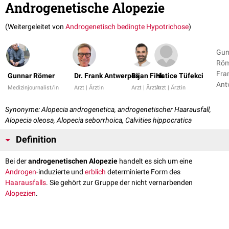
Androgenetische Alopezie
(Weitergeleitet von
Androgenetisch bedingte Hypotrichose
)
Gun
Röm
Fra
Gunnar Römer
Dr. Frank Antwerpes
Bijan Fink
Hatice Tüfekci
Ant
Medizinjournalist/in
Arzt | Ärztin
Arzt | Ärztin
Arzt | Ärztin
+ 3
Synonyme: Alopecia androgenetica, androgenetischer Haarausfall,
Alopecia oleosa, Alopecia seborrhoica, Calvities hippocratica
Definition
Bei der
androgenetischen Alopezie
handelt es sich um eine
Androgen
-induzierte und
erblich
determinierte Form des
Haarausfalls
. Sie gehört zur Gruppe der nicht vernarbenden
Alopezien
.