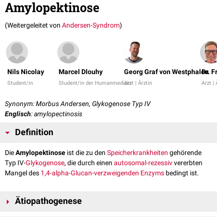
Amylopektinose
(Weitergeleitet von
Andersen-Syndrom
)
Nils Nicolay
Marcel Dlouhy
Georg Graf von Westphalen
Dr. 
Student/in
Student/in der Humanmedizin
Arzt | Ärztin
Arzt | 
Synonym: Morbus Andersen, Glykogenose Typ IV
Englisch
: amylopectinosis
Definition
Die
Amylopektinose
ist die zu den
Speicherkrankheiten
gehörende
Typ IV-
Glykogenose
, die durch einen
autosomal-rezessiv
vererbten
Mangel des
1,4-alpha-Glucan-verzweigenden Enzyms
bedingt ist.
Ätiopathogenese
Ursächlich für die Amylopektinose sind
Mutationen
im
Gen
GBE1, das