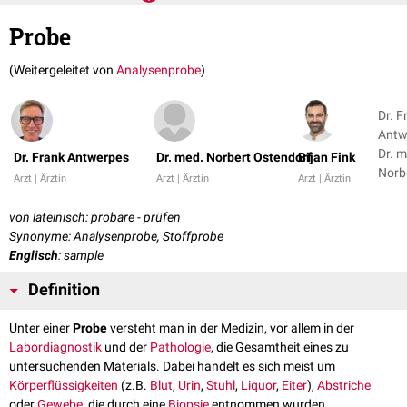
Probe
(Weitergeleitet von
Analysenprobe
)
Dr. F
Antw
Dr. m
Dr. Frank Antwerpes
Dr. med. Norbert Ostendorf
Bijan Fink
Norb
Arzt | Ärztin
Arzt | Ärztin
Arzt | Ärztin
Oste
+ 1
von lateinisch: probare - prüfen
Synonyme: Analysenprobe, Stoffprobe
Englisch
: sample
Definition
Unter einer
Probe
versteht man in der Medizin, vor allem in der
Labordiagnostik
und der
Pathologie
, die Gesamtheit eines zu
untersuchenden Materials. Dabei handelt es sich meist um
Körperflüssigkeiten
(z.B.
Blut
,
Urin
,
Stuhl
,
Liquor
,
Eiter
),
Abstriche
oder
Gewebe
, die durch eine
Biopsie
entnommen wurden.