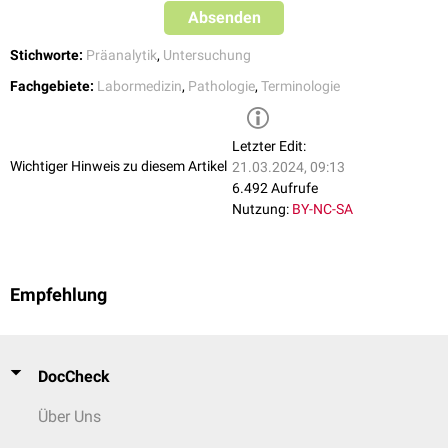
bildet das
Proben-Pooling
, bei dem Proben mehrerer Individuen
Absenden
zusammengefügt und gemeinsam untersucht werden.
Stichworte:
Präanalytik
,
Untersuchung
Fachgebiete:
Labormedizin
,
Pathologie
,
Terminologie
Letzter Edit:
Wichtiger Hinweis zu diesem Artikel
21.03.2024, 09:13
6.492 Aufrufe
Nutzung:
BY-NC-SA
Empfehlung
DocCheck
Über Uns