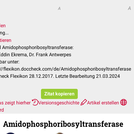
A
A
len
ng...
tieren
el Amidophosphoribosyltransferase:
Eddin Ekrema, Dr. Frank Antwerpes
bar unter:
://flexikon.doccheck.com/de/Amidophosphoribosyltransferase
eck Flexikon 28.12.2017. Letzte Bearbeitung 21.03.2024
Zitat kopieren
s zeigt hierher
Versionsgeschichte
Artikel erstellen
rd
Amidophosphoribosyltransferase