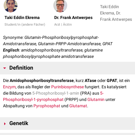
Taki Eddin
Ekrema, Dr.
Taki Eddin Ekrema
Dr. Frank Antwerpes
Frank Antwerpes
Student/in (andere Fächer)
Arzt | Ärztin
Synonyme: Glutamin-Phosphoribosylpyrophosphat-
Amidotransferase, Glutamin-PRPP-Amidotransferase, GPAT
Englisch
: amidophosphoribosyltransferase, glutamine
phosphoribosylpyrophosphate amidotransferase
Definition
Die
Amidophosphoribosyltransferase
, kurz
ATase
oder
GPAT
, ist ein
Enzym
, das als Regler der
Purinbiosynthese
fungiert. Es katalysiert
die Bildung von
5-Phosphoribosyl-1-amin
(PRA) aus
5-
Phosphoribosyl-1-pyrophosphat
(PRPP) und
Glutamin
unter
Abspaltung von
Pyrophosphat
und
Glutamat
.
Genetik
Die Amidophosphoribosyltransferase wird vom
Gen
PPAT
auf