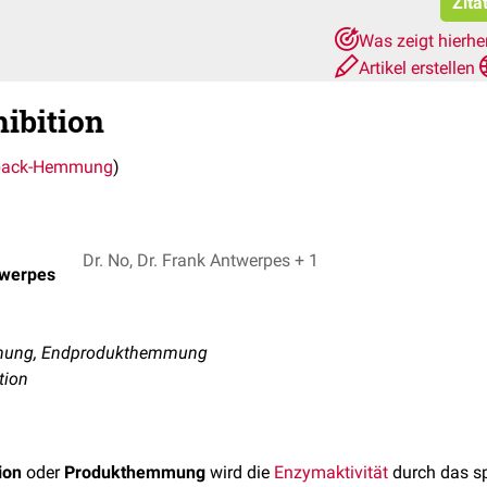
Zita
Was zeigt hierhe
Artikel erstellen
ibition
back-Hemmung
)
Dr. No, Dr. Frank Antwerpes + 1
twerpes
mung, Endprodukthemmung
tion
ion
oder
Produkthemmung
wird die
Enzymaktivität
durch das sp