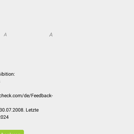
A
A
ibition:
s
occheck.com/de/Feedback-
30.07.2008. Letzte
2024