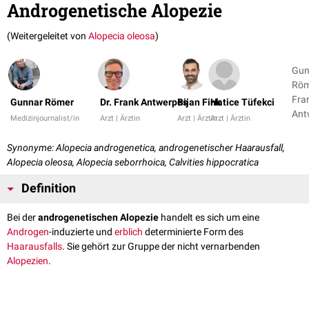
Androgenetische Alopezie
(Weitergeleitet von
Alopecia oleosa
)
Gun
Röm
Fra
Gunnar Römer
Dr. Frank Antwerpes
Bijan Fink
Hatice Tüfekci
Ant
Medizinjournalist/in
Arzt | Ärztin
Arzt | Ärztin
Arzt | Ärztin
+ 3
Synonyme: Alopecia androgenetica, androgenetischer Haarausfall,
Alopecia oleosa, Alopecia seborrhoica, Calvities hippocratica
Definition
Bei der
androgenetischen Alopezie
handelt es sich um eine
Androgen
-induzierte und
erblich
determinierte Form des
Haarausfalls
. Sie gehört zur Gruppe der nicht vernarbenden
Alopezien
.