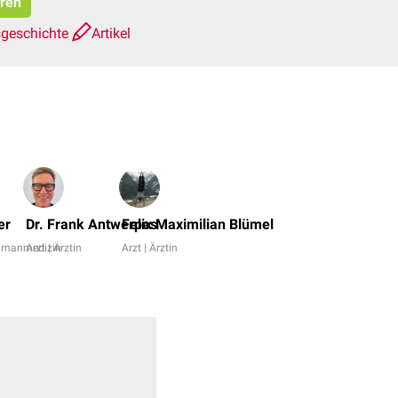
eren
sgeschichte
Artikel
Dr.
No,
er
Dr. Frank Antwerpes
Felix Maximilian Blümel
Dr.
Humanmedizin
Arzt | Ärztin
Arzt | Ärztin
rer.
nat.
Fabienne
Reh
+
6