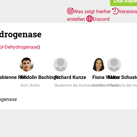
Zitat kopi
Was zeigt hierher
Version
erstellen
Discord
drogenase
ol-Dehydrogenase
)
 Fabienne Reh
Fridolin Bachinger
Richard Kunze
Fiona Walter
Maxx Schust
Arzt | Ärztin
Student/in der Humanmedizin
DocCheck Team
Student/in der 
rogenase