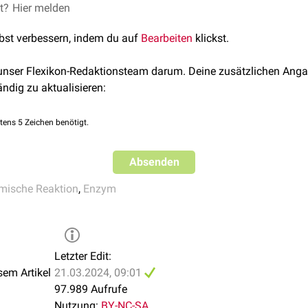
ol-Oxidase
, das
CYP2E1
-abhängige
MEOS
, sowie die
peroxisom
Gene
ist – im Gegensatz zur Alkohol-Oxidase und zum MEOS 
et?
Reihe Biochemie, Georg Thieme Verlag Stuttgart, 4. Auflage, Seit
Hier melden
nsum
.
lbst verbessern, indem du auf
Bearbeiten
klickst.
 unser Flexikon-Redaktionsteam darum. Deine zusätzlichen Anga
ändig zu aktualisieren:
tens 5 Zeichen benötigt.
Absenden
mische Reaktion
,
Enzym
Letzter Edit:
sem Artikel
21.03.2024, 09:01
97.989 Aufrufe
Nutzung:
BY-NC-SA