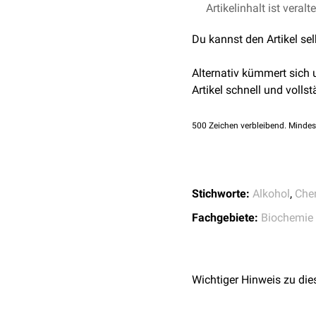
endoplasmatische
Alkoh
Alkoholdehydrogenasen-
Artikelinhalt ist veralt
Rassow et al., Duale 
individuellen
Alkoholko
Du kannst den Artikel se
Alternativ kümmert sich
Artikel schnell und vollst
500
Zeichen verbleibend. Mindes
Stichworte:
Alkohol
,
Che
Fachgebiete:
Biochemie
Wichtiger Hinweis zu die