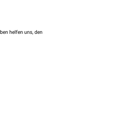
ale
Katalase
.
– unabhängig vom
e 143
ben helfen uns, den