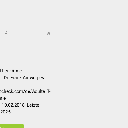
A
A
ll-Leukämie:
, Dr. Frank Antwerpes
occheck.com/de/Adulte_T-
mie
 10.02.2018. Letzte
.2025