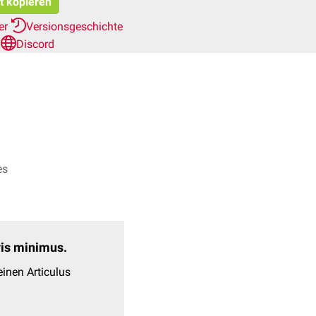
at kopieren
her
Versionsgeschichte
n
Discord
es
evis minimus.
inen Articulus