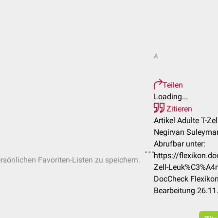
A
Teilen
Loading...
Zitieren
Artikel Adulte T-Ze
Negirvan Suleyman
Abrufbar unter:
https://flexikon.d
ersönlichen Favoriten-Listen zu speichern.
Zell-Leuk%C3%A4
DocCheck Flexikon
Bearbeitung 26.11