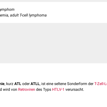
-Lymphom
ukemia, adult T-cell lymphoma
mie
, kurz
ATL
oder
ATLL
, ist eine seltene Sonderform der
T-Zell-
d wird von
Retroviren
des Typs
HTLV-1
verursacht.