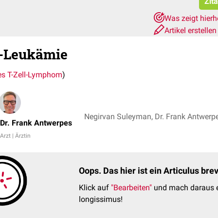
Zit
Was zeigt hier
Artikel erstelle
l-Leukämie
es T-Zell-Lymphom
)
Negirvan Suleyman, Dr. Frank Antwerp
Dr. Frank Antwerpes
Arzt | Ärztin
Oops. Das hier ist ein Articulus br
Klick auf
"Bearbeiten"
und mach daraus e
longissimus!