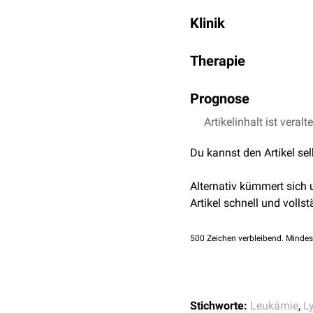
Die Erkrankung ist selte
Klinik
bei etwa 1:1.500 liegt. 
Die adulte T-Zell-Leukämi
Therapie
Vorhandensein von
mali
kommt zu Hautläsionen,
Aufgrund der Seltenheit 
Verlauf kann
Prognose
subakut
od
Leukämie wird meist mit
sind u.a.
Mogamulizuma
Die Prognose ist schlech
Artikelinhalt ist veralt
Du kannst den Artikel se
Alternativ kümmert sich
Artikel schnell und vollst
500
Zeichen verbleibend. Mindes
Stichworte:
Leukämie
,
L