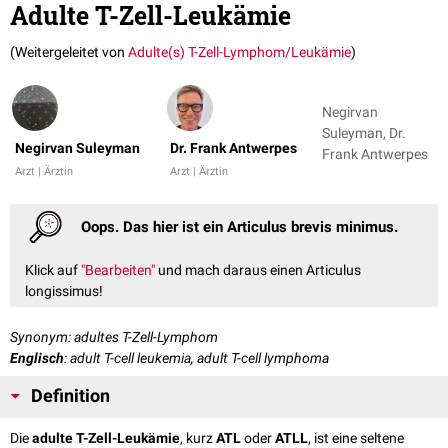
Adulte T-Zell-Leukämie
(Weitergeleitet von
Adulte(s) T-Zell-Lymphom/Leukämie
)
Negirvan
Suleyman, Dr.
Negirvan Suleyman
Dr. Frank Antwerpes
Frank Antwerpes
Arzt | Ärztin
Arzt | Ärztin
Oops. Das hier ist ein Articulus brevis minimus.
Klick auf
"Bearbeiten"
und mach daraus einen Articulus
longissimus!
Synonym: adultes T-Zell-Lymphom
Englisch
: adult T-cell leukemia, adult T-cell lymphoma
Definition
Die
adulte T-Zell-Leukämie
, kurz
ATL
oder
ATLL
, ist eine seltene