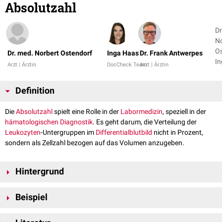
Absolutzahl
Dr
No
Os
Dr. med. Norbert Ostendorf
Inga Haas
Dr. Frank Antwerpes
I
Arzt | Ärztin
DocCheck Team
Arzt | Ärztin
+ 
Definition
Die
Absolutzahl
spielt eine Rolle in der
Labormedizin
, speziell in der
hämatologischen Diagnostik
. Es geht darum, die Verteilung der
Leukozyten
-Untergruppen im
Differentialblutbild
nicht in Prozent,
sondern als Zellzahl bezogen auf das Volumen anzugeben.
Hintergrund
Die Verwendung von Absolutzahlen beim Differentialblutbild wird von
Beispiel
Fachgesellschaften seit langem gefordert, wird aber bis heute (2021)
nicht konsequent umgesetzt. Die Darstellung in Prozentanteilen beruht
Patient mit 26.700 Leukozyten/μl bei
CLL
historisch auf der Methode, mit der Differentialblutbilder
mikroskopisch