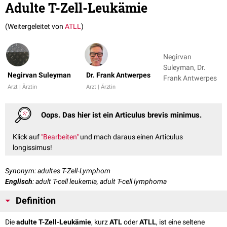
Adulte T-Zell-Leukämie
(Weitergeleitet von
ATLL
)
Negirvan
Suleyman, Dr.
Negirvan Suleyman
Dr. Frank Antwerpes
Frank Antwerpes
Arzt | Ärztin
Arzt | Ärztin
Oops. Das hier ist ein Articulus brevis minimus.
Klick auf
"Bearbeiten"
und mach daraus einen Articulus
longissimus!
Synonym: adultes T-Zell-Lymphom
Englisch
: adult T-cell leukemia, adult T-cell lymphoma
Definition
Die
adulte T-Zell-Leukämie
, kurz
ATL
oder
ATLL
, ist eine seltene