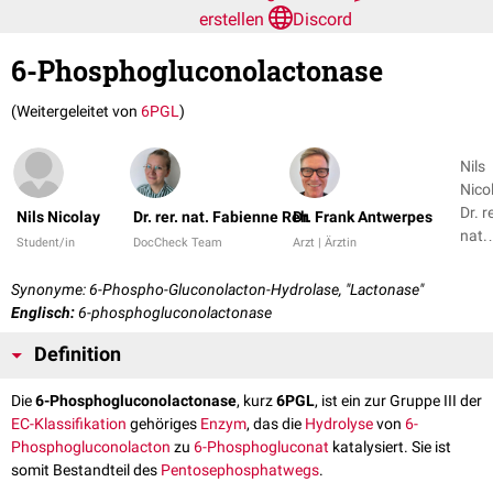
erstellen
Discord
6-Phosphogluconolactonase
(Weitergeleitet von
6PGL
)
Nils
Nicol
Dr. re
Nils Nicolay
Dr. rer. nat. Fabienne Reh
Dr. Frank Antwerpes
nat.
Student/in
DocCheck Team
Arzt | Ärztin
Fabi
R
Synonyme: 6-Phospho-Gluconolacton-Hydrolase, "Lactonase"
Englisch:
6-phosphogluconolactonase
Definition
Die
6-Phosphogluconolactonase
, kurz
6PGL
, ist ein zur Gruppe III der
EC-Klassifikation
gehöriges
Enzym
, das die
Hydrolyse
von
6-
Phosphogluconolacton
zu
6-Phosphogluconat
katalysiert. Sie ist
somit Bestandteil des
Pentosephosphatwegs
.