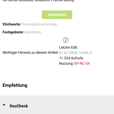
500
Zeichen verbleibend. Mindestens 5 Zeichen benötigt.
Irreversibler Teil des Pentosephosphatwegs
Absenden
Stichworte:
Pentosephosphatweg
Fachgebiete:
Biochemie
Letzter Edit:
Wichtiger Hinweis zu diesem Artikel
07.07.2026, 10:44
11.324 Aufrufe
Nutzung:
BY-NC-SA
Empfehlung
DocCheck