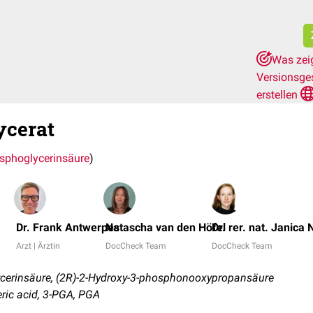
Was zeig
Versionsge
erstellen
ycerat
sphoglycerinsäure
)
Dr. Frank Antwerpes
Natascha van den Höfel
Dr. rer. nat. Janica 
Arzt | Ärztin
DocCheck Team
DocCheck Team
cerinsäure, (2R)-2-Hydroxy-3-phosphonooxypropansäure
ric acid, 3-PGA, PGA