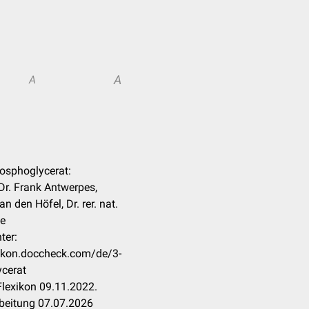
A
A
hosphoglycerat:
 Dr. Frank Antwerpes,
n den Höfel, Dr. rer. nat.
te
ter:
xikon.doccheck.com/de/3-
cerat
lexikon 09.11.2022.
rbeitung 07.07.2026