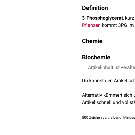
Definition
3-Phosphoglycerat
, kur
Pflanzen
kommt 3PG im
Chemie
3-Phosphoglycerat hat d
Biochemie
Im Zuge der Glykolyse ka
Artikelinhalt ist veralt
1
,
3
-
B
i
s
p
h
o
s
p
h
o
g
l
y
c
e
r
Du kannst den Artikel se
Es handelt sich hier um 
anschließend durch die
Alternativ kümmert sich
Artikel schnell und vollst
Die durch die Phosphogly
in umgekehrter Richtung 
500
Zeichen verbleibend. Mindes
phosphoryliert.
3-Phosphoglycerat dient 