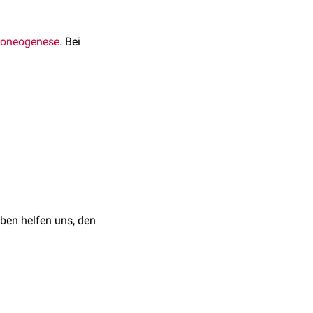
coneogenese
. Bei
rylierungsreaktion
:
3-Phosphoglycerat wird
lt.
ben helfen uns, den
uge der Gluconeogenese
Bisphosphoglycerat