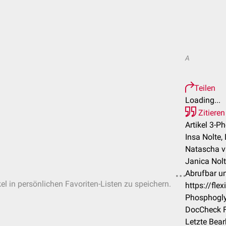
A
Teilen
Loading...
Zitieren
Artikel 3-P
Insa Nolte,
Natascha va
Janica Nol
Abrufbar un
el in persönlichen Favoriten-Listen zu speichern.
https://fle
Phosphogly
DocCheck F
Letzte Bea