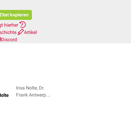
Zitat kopieren
t hierher
schichte
Artikel
Discord
Insa Nolte, Dr.
Frank Antwerpes
Nolte
+ 2