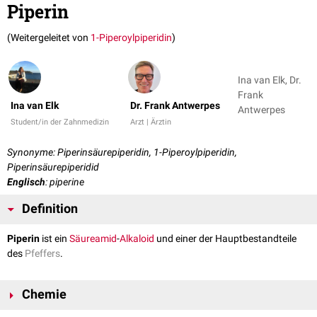
Piperin
(Weitergeleitet von
1-Piperoylpiperidin
)
Ina van Elk, Dr.
Frank
Ina van Elk
Dr. Frank Antwerpes
Antwerpes
Student/in der Zahnmedizin
Arzt | Ärztin
Synonyme: Piperinsäurepiperidin, 1-Piperoylpiperidin,
Piperinsäurepiperidid
Englisch
: piperine
Definition
Piperin
ist ein
Säureamid
-
Alkaloid
und einer der Hauptbestandteile
des
Pfeffers
.
Chemie