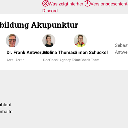
Was zeigt hierher
Versionsgeschich
Discord
rbildung Akupunktur
Sebast
Dr. Frank Antwerpes
Melina Thomas
Simon Schuckel
Arzt | Ärztin
DocCheck Agency Team
DocCheck Team
ablauf
nhalte