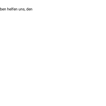
ben helfen uns, den
ktur.
Elsevier. ISBN:
 besten Punkt-
änderte Auflage). Georg
nkergefäße",
Laserakupunktur,
hmerztherapie