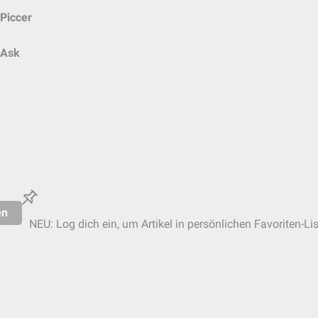
Piccer
Ask
en
NEU: Log dich ein, um Artikel in persönlichen Favoriten-Li