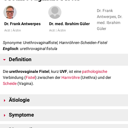
Dr. Frank
Antwerpes, Dr.
med. Ibrahim
Dr. Frank Antwerpes
Dr. med. Ibrahim Güler
Güler
Arzt | Ärztin
Arzt | Ärztin
Synonyme: Urethrovaginalfistel, Harnröhren-Scheiden-Fistel
Englisch
: urethrovaginal fistula
Definition
Die
urethrovaginale Fistel
, kurz
UVF
, ist eine
pathologische
Verbindung (
Fistel
) zwischen der
Harnröhre
(Urethra) und der
Scheide
(Vagina).
Ätiologie
Urethrovaginale Fisteln können durch verschiedene Ursachen entstehen:
Symptome
Operationen
(
Vaginalplastik
,
Inkontinenzeingriffe
,
alloplastische
Sphinkteroperationen
)
Proximale
urethrovaginale Fisteln führen zu einer
extraurethralen