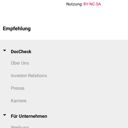
Tubuli seminiferi contorti (Hoden)
Nutzung:
BY-NC-SA
Tubuli seminiferi recti (Hoden)
Rete testis
(Hoden)
Ductuli efferentes
Ductus epididymidis
Empfehlung
Ductus deferens
Ductus ejaculatorius
Urethra
DocCheck
Über Uns
Investor Relations
Presse
Karriere
Für Unternehmen
Werbung