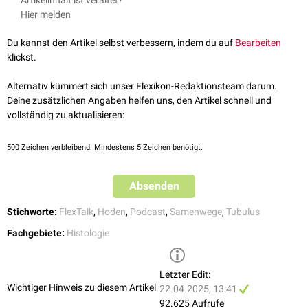
Die Tubuli seminiferi contorti sind mit einem
Keimepithel
ausgekleidet,
Hier melden
das aus zwei Zelltypen besteht:
den Stützzellen oder
Sertoli-Zellen
, die das eigentliche Epithelgewebe
Du kannst den Artikel selbst verbessern, indem du auf
Bearbeiten
bilden
klickst.
den
Keimzellen
, die sich in verschiedenen Stadien der
FlexTalk - Kronjuwelen unter der
Spermatogenese
befinden. Von
basal
nach
luminal
nimmt die
Alternativ kümmert sich unser Flexikon-Redaktionsteam darum.
Haube: Die Hoden
Differenzierung
der Keimzellen dabei zu. Aus den
Spermatogonien
Deine zusätzlichen Angaben helfen uns, den Artikel schnell und
entwickeln sich dabei ausdifferenzierte Spermien.
vollständig zu aktualisieren:
Das Epithelrohr der Hodenkanälchen ist außen von einer
Basalmembran
umgeben. Jenseits der Basalmembran finden sich
Myofibroblasten
,
500
Zeichen verbleibend. Mindestens 5 Zeichen benötigt.
deren Kontraktion den Spermientransport in Richtung des
Rete testis
verursacht.
Absenden
Tubuli seminiferi recti
Stichworte:
FlexTalk
,
Hoden
,
Podcast
,
Samenwege
,
Tubulus
Die
Tubuli seminiferi recti
, kurz
Tubuli recti
, sind die gerade verlaufende
Fachgebiete:
Histologie
Hodenkanälchen, welche die Tubuli seminiferi contorti mit dem Rete
testis verbinden. Sie sind mit einem einschichtigen Epithel ausgekleidet,
das keine Keimzellen mehr enthält.
Letzter Edit:
Wichtiger Hinweis zu diesem Artikel
22.04.2025, 13:41
Gangabfolge
92.625 Aufrufe