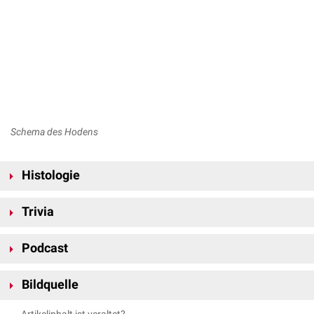
Schema des Hodens
Histologie
Nach ihrer Form unterscheidet man zwei Arten von Hodenkanälchen:
Trivia
Tubuli seminiferi contorti
Die Gesamtlänge aller Tubuli seminiferi zusammen beträgt etwa 300 bis
Die
Tubuli seminiferi contorti
werden auch
Tubuli seminiferi convoluti
Podcast
320 Meter.
genannt. Sie sind die geknäuelt verlaufenden Hodenkanälchen, die sich
vor allem in der Peripherie des Hodens befinden. Dort bilden sie den
Bildquelle
Hauptbestandteil des
Hodenparenchyms
. Im entfalteten Zustand würde
jeder Tubulus eine Länge von ca. 50–60 cm besitzen.
Bildquelle Podcast: ©Akhilesh Sharma /
Unsplash
Artikelinhalt ist veraltet?