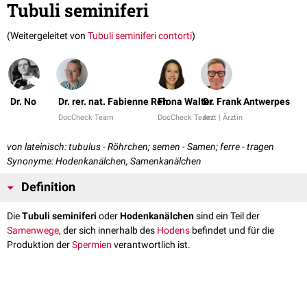
Tubuli seminiferi
(Weitergeleitet von
Tubuli seminiferi contorti
)
Dr. No
Dr. rer. nat. Fabienne Reh
Fiona Walter
Dr. Frank Antwerpes
DocCheck Team
DocCheck Team
Arzt | Ärztin
von lateinisch: tubulus - Röhrchen; semen - Samen; ferre - tragen
Synonyme: Hodenkanälchen, Samenkanälchen
Definition
Die
Tubuli seminiferi
oder
Hodenkanälchen
sind ein Teil der
Samenwege
, der sich innerhalb des
Hodens
befindet und für die
Produktion der
Spermien
verantwortlich ist.