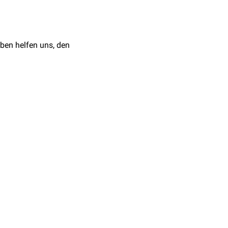
-8304-1075-1
: Nervensystem. 4.,
KG. ISBN: 978-3-8304-
ben helfen uns, den