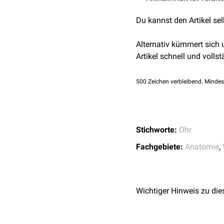
Stuttgart: Enke Verl
Du kannst den Artikel se
Nickel R, Schummer A,
unveränderte Auflage
Alternativ kümmert sich
4150-2
Artikel schnell und vollst
500
Zeichen verbleibend. Mindes
Stichworte:
Ohr
Fachgebiete:
Anatomie
,
Wichtiger Hinweis zu die