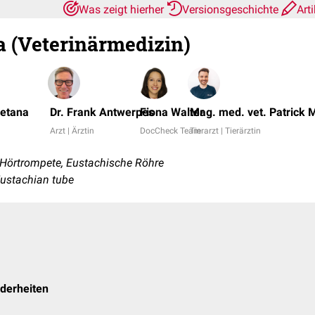
Was zeigt hierher
Versionsgeschichte
Art
a (Veterinärmedizin)
metana
Dr. Frank Antwerpes
Fiona Walter
Mag. med. vet. Patrick 
Arzt | Ärztin
DocCheck Team
Tierarzt | Tierärztin
Hörtrompete, Eustachische Röhre
Eustachian tube
nderheiten