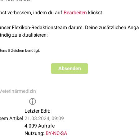
ag in MVS Medizinverlage Stuttgart GmbH & Co. KG. ISBN: 978-3
lbst verbessern, indem du auf
Bearbeiten
klickst.
 Seiferle E. 2003. Lehrbuch der Anatomie der Haustiere, Band IV
. Stuttgart: Parey in MSV Medizinverlage Stuttgart GmbH & Co. 
 unser Flexikon-Redaktionsteam darum. Deine zusätzlichen Anga
ändig zu aktualisieren:
tens 5 Zeichen benötigt.
Absenden
Veterinärmedizin
Letzter Edit:
sem Artikel
21.03.2024, 09:09
4.009 Aufrufe
Nutzung:
BY-NC-SA