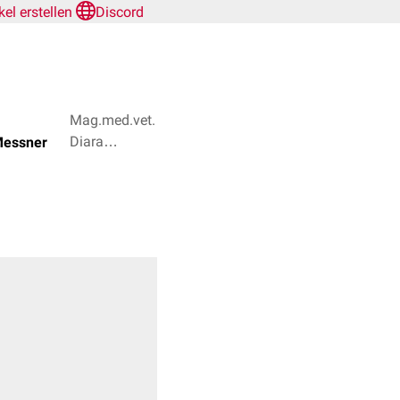
ikel erstellen
Discord
Mag.med.vet.
Diara
Messner
Smetana, Dr.
Frank
Antwerpes +
2