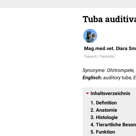
Tuba auditiv
Mag.med.vet. Diara S
Tierarzt | Tierärztin
Synonyme: Ohrtrompete, 
Englisch:
auditory tube, 
Inhaltsverzeichnis
1
Definition
2
Anatomie
3
Histologie
4
Tierartliche Beso
5
Funktion