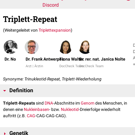
Discord
Triplett-Repeat
(Weitergeleitet von
Triplettexpansion
)
D
D
Dr. No
Dr. Frank Antwerpes
Fiona Walter
Dr. rer. nat. Janica Nolte
+
Arzt | Ärztin
DocCheck Team
DocCheck Team
Synonyme: Trinukleotid-Repeat, Triplett-Wiederholung
Definition
Triplett-Repeats
sind
DNA
-Abschnitte im
Genom
des Menschen, in
denen eine
Nukleinbasen
- bzw.
Nukleotid
-Dreierfolge wiederholt
auftritt (z.B.
CAG
-CAG-CAG-CAG).
Genetik