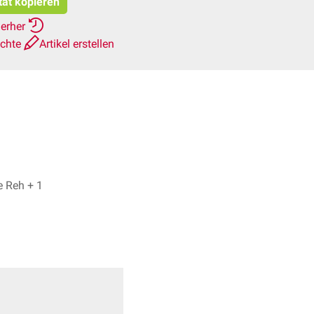
tat kopieren
ierher
ichte
Artikel erstellen
Dr. No, Dr. rer. nat. Fabienne Reh + 1