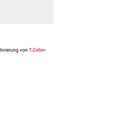
ktivierung von
T-Zellen
iven (nicht aktivierten)
T-
80
) und B7-2 (
CD86
) auf
 initiiert wird. CD28
 die mit der
stehen im Verdacht, die
morphisms Is Associated
a-analysis. Comput Biol