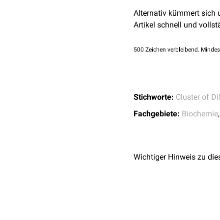
Med; 2015
Alternativ kümmert sich
Artikel schnell und vollst
500
Zeichen verbleibend. Mindes
Stichworte:
Cluster of Di
Fachgebiete:
Biochemie
Wichtiger Hinweis zu die
Einfluss von regulatorisc