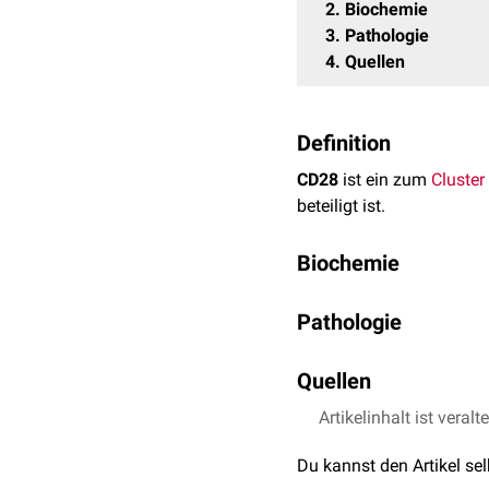
2
Biochemie
3
Pathologie
4
Quellen
Definition
CD28
ist ein zum
Cluster
beteiligt ist.
Biochemie
Das kodierende
Gen
für 
Pathologie
Zellen
exprimiert und bes
antigenpräsentierenden 
Einige
Single Nucleotid
vermittelt damit die sog
Quellen
Pathogenese
einer
rheum
Entwicklung von verschi
Artikelinhalt ist veralt
↑
Vernerova et al
A 
with Seropositivity i
Du kannst den Artikel se
↑
Baek et al
The ass