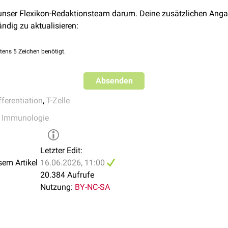
 unser Flexikon-Redaktionsteam darum. Deine zusätzlichen Anga
ändig zu aktualisieren:
tens 5 Zeichen benötigt.
Absenden
fferentiation
,
T-Zelle
,
Immunologie
Letzter Edit:
sem Artikel
16.06.2026, 11:00
20.384 Aufrufe
Nutzung:
BY-NC-SA
hen T-Zellen auf dendritische Zellen und Effektor-T-Zellen