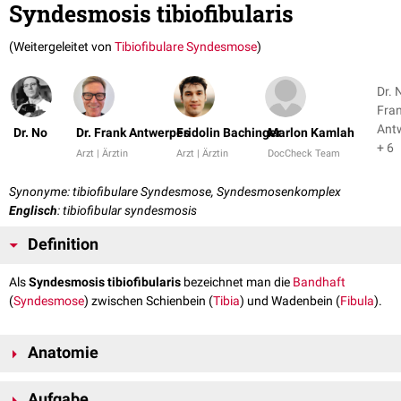
Syndesmosis tibiofibularis
(Weitergeleitet von
Tibiofibulare Syndesmose
)
Dr. 
Fra
Ant
Dr. No
Dr. Frank Antwerpes
Fridolin Bachinger
Marlon Kamlah
+ 6
Arzt | Ärztin
Arzt | Ärztin
DocCheck Team
Synonyme: tibiofibulare Syndesmose, Syndesmosenkomplex
Englisch
: tibiofibular syndesmosis
Definition
Als
Syndesmosis tibiofibularis
bezeichnet man die
Bandhaft
(
Syndesmose
) zwischen Schienbein (
Tibia
) und Wadenbein (
Fibula
).
Anatomie
Im weiteren Sinn zählen alle zwischen Tibia und Fibula ziehenden Bänder
Aufgabe
und die gesamte
Membrana interossea cruris
zur Syndesmosis