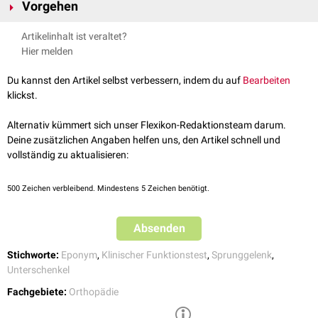
Vorgehen
Aufdeckung einer Syndesmosenverletzung bei
Distorsion
des
Sprunggelenks
(
Umknicktrauma
).
Der Untersucher fixiert mit einer Hand den Unterschenkel in Höhe des
Artikelinhalt ist veraltet?
Sprunggelenks
und mit der anderen Hand den
Mittelfuß
. In leichter
Hier melden
Dorsalextension
des
Fußes
erfolgt ein
Außenrotationsstress
.
Der Test gilt als positiv, wenn
Schmerzen
ventral
am oberen
Du kannst den Artikel selbst verbessern, indem du auf
Bearbeiten
Sprunggelenk in Syndesmosenhöhe auftreten.
klickst.
Alternativ kümmert sich unser Flexikon-Redaktionsteam darum.
Deine zusätzlichen Angaben helfen uns, den Artikel schnell und
vollständig zu aktualisieren:
500
Zeichen verbleibend. Mindestens 5 Zeichen benötigt.
Absenden
Stichworte:
Eponym
,
Klinischer Funktionstest
,
Sprunggelenk
,
Unterschenkel
Fachgebiete:
Orthopädie