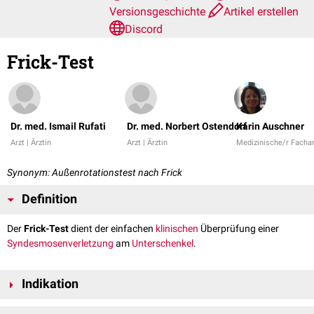
Versionsgeschichte
Artikel erstellen
Discord
Frick-Test
Dr. med. Ismail Rufati
Dr. med. Norbert Ostendorf
Karin Auschner
Arzt | Ärztin
Arzt | Ärztin
Medizinische/r Fachan
Synonym: Außenrotationstest nach Frick
Definition
Der
Frick-Test
dient der einfachen
klinischen
Überprüfung einer
Syndesmosenverletzung
am
Unterschenkel
.
Indikation
Wie der
Crossed-Leg-Test
und der
Squeeze-Test
dient der Frick-Test der