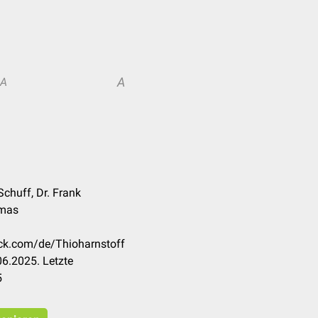
A
A
 Schuff, Dr. Frank
omas
eck.com/de/Thioharnstoff
6.2025. Letzte
5