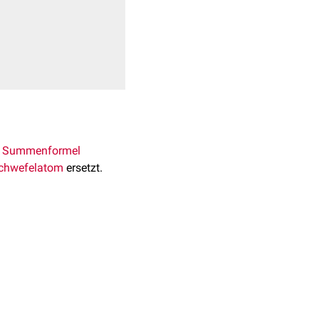
r
Summenformel
chwefelatom
ersetzt.
[
1
]
 bis 178°C.
f
und
Kohlendioxid
in
 mit vielen
aliphatischen