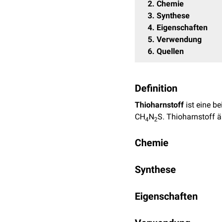
2
Chemie
3
Synthese
4
Eigenschaften
5
Verwendung
6
Quellen
Definition
Thioharnstoff
ist eine be
CH
N
S. Thioharnstoff 
4
2
Chemie
Thioharnstoff hat eine
m
Synthese
Die technische Synthese 
Eigenschaften
eine wässrige Suspensi
Thioharnstoff ist in
Wass