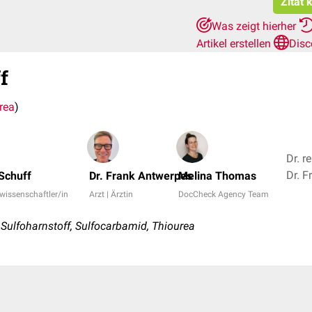
Zitat 
Was zeigt hierher
Artikel erstellen
Disc
f
rea
)
Dr. r
 Schuff
Dr. Frank Antwerpes
Melina Thomas
rwissenschaftler/in
Arzt | Ärztin
DocCheck Agency Team
Sulfoharnstoff, Sulfocarbamid, Thiourea