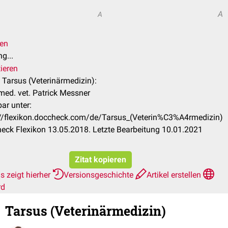
A
A
len
g...
ieren
l Tarsus (Veterinärmedizin):
med. vet. Patrick Messner
ar unter:
://flexikon.doccheck.com/de/Tarsus_(Veterin%C3%A4rmedizin)
eck Flexikon 13.05.2018. Letzte Bearbeitung 10.01.2021
Zitat kopieren
s zeigt hierher
Versionsgeschichte
Artikel erstellen
rd
Tarsus (Veterinärmedizin)