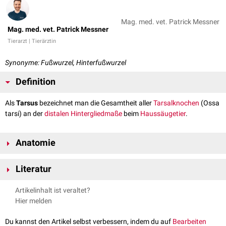
Mag. med. vet. Patrick Messner
Mag. med. vet. Patrick Messner
Tierarzt | Tierärztin
Synonyme: Fußwurzel, Hinterfußwurzel
Definition
Als
Tarsus
bezeichnet man die Gesamtheit aller
Tarsalknochen
(Ossa
tarsi) an der
distalen
Hintergliedmaße
beim
Haussäugetier
.
Anatomie
Der Tarsus setzt sich aus drei
Knochenreihen
zusammen, die zwischen
Literatur
dem
Unterschenkel
(Crus) und dem
Metatarsus
liegen. Man
unterscheidet zwischen folgenden drei Knochenreihen:
Salomon, Franz-Viktor, Hans Geyer, Uwe Gille. Anatomie für die
Artikelinhalt ist veraltet?
proximale
oder krurale Reihe
Tiermedizin. Georg Thieme Verlag, 2015.
Hier melden
mittlere oder intertarsale Reihe
König, Horst Erich, and Hans-Georg Liebich. Anatomie der
distale
oder metatarsale Reihe
Haussäugetiere: Lehrbuch und Farbatlas für Studium und Praxis.
Du kannst den Artikel selbst verbessern, indem du auf
Bearbeiten