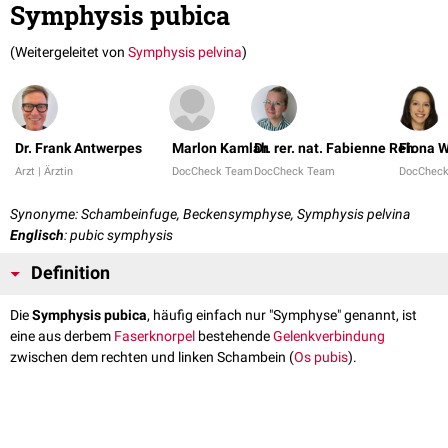
Symphysis pubica
(Weitergeleitet von
Symphysis pelvina
)
Dr. Frank Antwerpes
Marlon Kamlah
Dr. rer. nat. Fabienne Reh
Fiona W
Arzt | Ärztin
DocCheck Team
DocCheck Team
DocChec
Synonyme: Schambeinfuge, Beckensymphyse, Symphysis pelvina
Englisch
: pubic symphysis
Definition
Die
Symphysis pubica
, häufig einfach nur "Symphyse" genannt, ist
eine aus derbem
Faserknorpel
bestehende
Gelenkverbindung
zwischen dem rechten und linken Schambein (
Os pubis
).