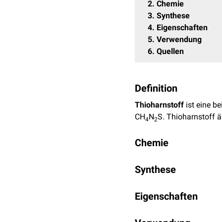
2
Chemie
3
Synthese
4
Eigenschaften
5
Verwendung
6
Quellen
Definition
Thioharnstoff
ist eine be
CH
N
S. Thioharnstoff 
4
2
Chemie
Thioharnstoff hat eine
m
Synthese
Die technische Synthese 
Eigenschaften
eine wässrige Suspensi
Thioharnstoff ist in
Wass