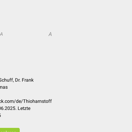
A
A
 Schuff, Dr. Frank
omas
eck.com/de/Thioharnstoff
6.2025. Letzte
5