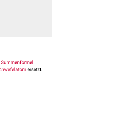
r
Summenformel
chwefelatom
ersetzt.
[
1
]
 bis 178°C.
f
und
Kohlendioxid
in
 mit vielen
aliphatischen