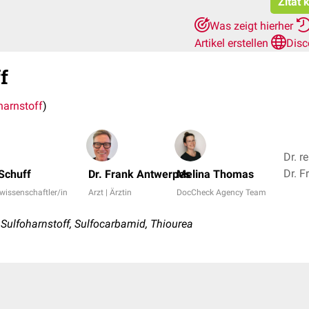
Zitat 
Was zeigt hierher
Artikel erstellen
Disc
f
harnstoff
)
Dr. r
 Schuff
Dr. Frank Antwerpes
Melina Thomas
rwissenschaftler/in
Arzt | Ärztin
DocCheck Agency Team
Sulfoharnstoff, Sulfocarbamid, Thiourea