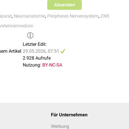
Absenden
 so genannten
Binnenzellen
des Rückenmarks. Diese wiederum sin
den Informationen zur Verarbeitung im
ZNS
zuständig.
äparat
,
Neuroanatomie
,
Peripheres Nervensystem
,
ZNS
Veterinärmedizin
Letzter Edit:
sem Artikel
29.05.2026, 07:51
2.928 Aufrufe
Nutzung:
BY-NC-SA
Für Unternehmen
Werbung