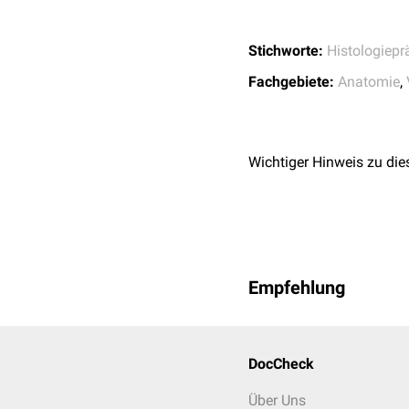
sekundäre Neurone, die
Verteilung der einlaufen
Stichworte:
Histologiepr
Fachgebiete:
Anatomie
,
Wichtiger Hinweis zu die
Empfehlung
DocCheck
Über Uns