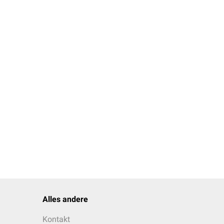
d für die weitere
Alles andere
Kontakt