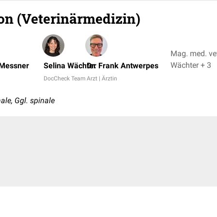
on (Veterinärmedizin)
Mag. med. vet
Wächter + 3
 Messner
Selina Wächter
Dr. Frank Antwerpes
DocCheck Team
Arzt | Ärztin
le, Ggl. spinale