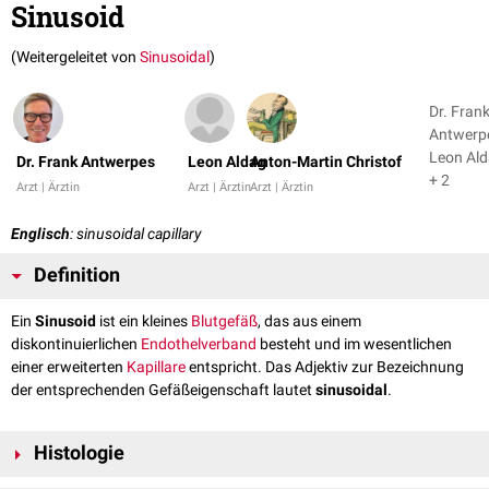
Sinusoid
(Weitergeleitet von
Sinusoidal
)
Dr. Fran
Antwerp
Leon Al
Dr. Frank Antwerpes
Leon Aldag
Anton-Martin Christof
+ 2
Arzt | Ärztin
Arzt | Ärztin
Arzt | Ärztin
Englisch
: sinusoidal capillary
Definition
Ein
Sinusoid
ist ein kleines
Blutgefäß
, das aus einem
diskontinuierlichen
Endothelverband
besteht und im wesentlichen
einer erweiterten
Kapillare
entspricht. Das Adjektiv zur Bezeichnung
der entsprechenden Gefäßeigenschaft lautet
sinusoidal
.
Histologie
Sinusoide findet man in der
Leber
, in der
Milz
, im
Knochenmark
, sowie in