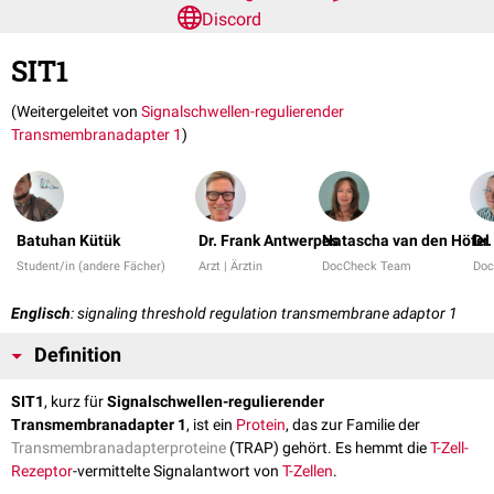
Discord
SIT1
(Weitergeleitet von
Signalschwellen-regulierender
Transmembranadapter 1
)
Batuhan Kütük
Dr. Frank Antwerpes
Natascha van den Höfel
Dr.
Student/in (andere Fächer)
Arzt | Ärztin
DocCheck Team
Doc
Englisch
: signaling threshold regulation transmembrane adaptor 1
Definition
SIT1
, kurz für
Signalschwellen-regulierender
Transmembranadapter 1
, ist ein
Protein
, das zur Familie der
Transmembranadapterproteine
(TRAP) gehört. Es hemmt die
T-Zell-
Rezeptor
-vermittelte Signalantwort von
T-Zellen
.