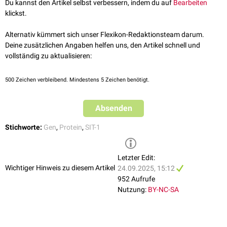
proximale TCR-vermittelte Zellantwort nachgewiesen werden.
Du kannst den Artikel selbst verbessern, indem du auf
Bearbeiten
mediated signaling
. PLoS One. 6(9):e23761. 2011
klickst.
Alternativ kümmert sich unser Flexikon-Redaktionsteam darum.
Deine zusätzlichen Angaben helfen uns, den Artikel schnell und
vollständig zu aktualisieren:
500
Zeichen verbleibend. Mindestens 5 Zeichen benötigt.
Absenden
Stichworte:
Gen
,
Protein
,
SIT-1
Letzter Edit:
Wichtiger Hinweis zu diesem Artikel
24.09.2025, 15:12
952 Aufrufe
Nutzung:
BY-NC-SA