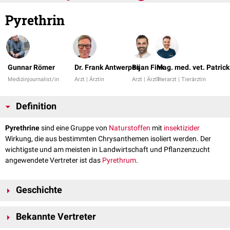
Pyrethrin
Gunnar Römer
Dr. Frank Antwerpes
Bijan Fink
Mag. med. vet. Patric
Medizinjournalist/in
Arzt | Ärztin
Arzt | Ärztin
Tierarzt | Tierärztin
Definition
Pyrethrine
sind eine Gruppe von
Naturstoffen
mit
insektizider
Wirkung, die aus bestimmten Chrysanthemen isoliert werden. Der
wichtigste und am meisten in Landwirtschaft und Pflanzenzucht
angewendete Vertreter ist das
Pyrethrum
.
Geschichte
Die Entdeckung und Nutzung der Pyrethrine geht auf das US-Militär
Bekannte Vertreter
zurück. Während der Zeit des Ersten Weltkrieges extrahierten
Marineangehörige Chrysanthemenblüten mit Kerosin. Hieraus bildete