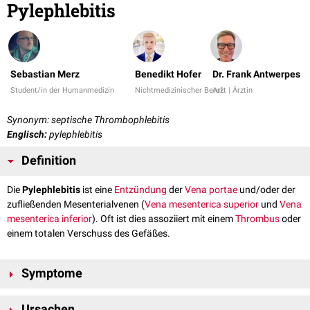
Pylephlebitis
Sebastian Merz
Benedikt Hofer
Dr. Frank Antwerpes
Student/in der Humanmedizin
Nichtmedizinischer Beruf
Arzt | Ärztin
Synonym: septische Thrombophlebitis
Englisch:
pylephlebitis
Definition
Die
Pylephlebitis
ist eine
Entzündung
der
Vena portae
und/oder der
zufließenden Mesenterialvenen (
Vena mesenterica superior
und
Vena
mesenterica inferior
). Oft ist dies assoziiert mit einem
Thrombus
oder
einem totalen Verschuss des Gefäßes.
Symptome
Patienten mit Pylephlebitis klagen über
Schmerzen
,
Fieber
und
Ursachen