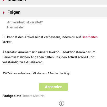
Gelbsucht
.
Die häufigste Ursache für eine Pylephlebitis war vor dem Einsatz von
Folgen
Antibiotika
eine
Appendizitis
. Heutzutage ist sie eine seltene
Komplikation bei
Divertikulitis
oder entzündlichen Prozessen von
Durch die
Obstruktion
der Portalvene kommt es zu einer
portalen
Artikelinhalt ist veraltet?
Pankreas
oder
Gallenwegen
. Sie kann auch als akute Pfortader- und
Hypertension
. Des Weiteren kann es zu einem
Leberabszess
kommen.
Hier melden
Mesenterialvenenthrombose
die Folge eines
viszeralen
Malignoms
sein.
Die Prognose für den Patienten sind nicht gut. Sollte
radiologisch
auch
noch
Luft
im Portalvenensystem nachweisbar sein, so ist dies mit einer
Du kannst den Artikel selbst verbessern, indem du auf
Bearbeiten
hohen
Mortalität
verbunden.
klickst.
Alternativ kümmert sich unser Flexikon-Redaktionsteam darum.
Deine zusätzlichen Angaben helfen uns, den Artikel schnell und
vollständig zu aktualisieren:
500
Zeichen verbleibend. Mindestens 5 Zeichen benötigt.
Absenden
Fachgebiete:
Innere Medizin