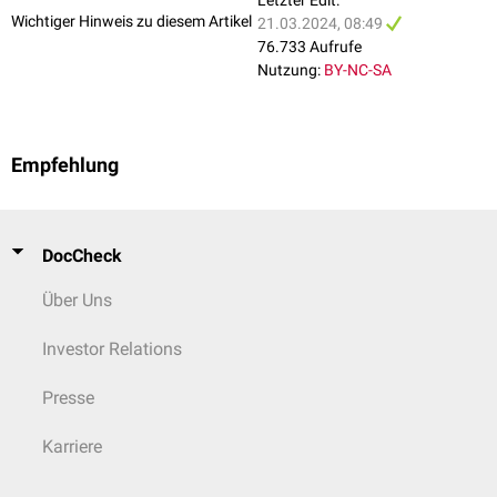
farbkodiert. Daneben erfolgt die Angabe des Außendurchmessers und
(
Seldinger-Technik
).
Wichtiger Hinweis zu diesem Artikel
21.03.2024, 08:49
der Länge in
Charrière
bzw. mm. Kurze, dünne Kanülen werden zum
76.733 Aufrufe
Beispiel vor allem zur
subkutanen
Injektion verwendet, lange Kanülen zur
Nutzung:
BY-NC-SA
intramuskulären
Injektion.
...nach Verwendung
Einmalkanülen
Empfehlung
Mehrfachkanülen
Bei ärztlichen Routinemaßnahmen (z.B.
Blutentnahme
,
Injektion
)
werden heute in Deutschland aus hygienischen Gründen fast
DocCheck
ausschließlich Einmalkanülen verwendet.
Über Uns
Investor Relations
Presse
Karriere