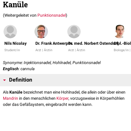
Kanüle
(Weitergeleitet von
Punktionsnadel
)
Nils Nicolay
Dr. Frank Antwerpes
Dr. med. Norbert Ostendorf
Dipl.-Bio
Student/in
Arzt | Ärztin
Arzt | Ärztin
Biologe/in 
Synonyme: Injektionsnadel, Hohlnadel, Punktionsnadel
Englisch
: cannula
Definition
Als
Kanüle
bezeichnet man eine Hohlnadel, die allein oder über einen
Mandrin
in den menschlichen
Körper
, vorzugsweise in Körperhöhlen
oder das Gefäßsystem, eingebracht werden kann.