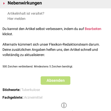
Nebenwirkungen
pulmonalen
und
extrapulmonalen
Tuberkulose
zum Einsatz. Hierfür wird
es mit anderen Antibiotika wie
Isoniazid
,
Rifampicin
oder
Streptomycin
Zu den
Nebenwirkungen
zählen unter anderem:
Artikelinhalt ist veraltet?
kombiniert. Zusätzlich wird es bei modifizierten Therapieregimes der
Bauchschmerzen
Hier melden
Lepra
verwendet.
Durchfall
Erbrechen
,
Übelkeit
Du kannst den Artikel selbst verbessern, indem du auf
Bearbeiten
Leberentzündungen
klickst.
Nervenschäden
Schilddrüsenunterfunktion
Alternativ kümmert sich unser Flexikon-Redaktionsteam darum.
Deine zusätzlichen Angaben helfen uns, den Artikel schnell und
vollständig zu aktualisieren:
500
Zeichen verbleibend. Mindestens 5 Zeichen benötigt.
Absenden
Stichworte:
Tuberkulose
Fachgebiete:
Arzneimittel