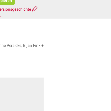
opieren
ersionsgeschichte
d
ne Persicke, Bijan Fink +