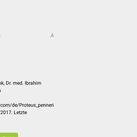
A
A
nk, Dr. med. Ibrahim
s
k.com/de/Proteus_penneri
2017. Letzte