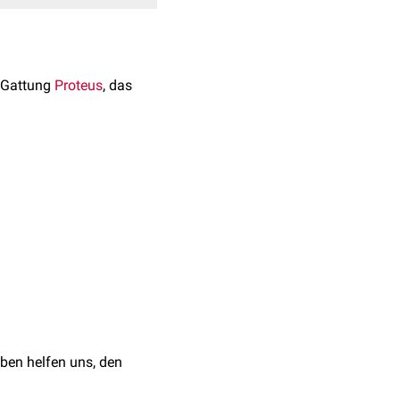
 Gattung
Proteus
, das
m bei
ie ist die Grundlage der
rner ist Proteus penneri
amicin
,
Tobramycin
und
ben helfen uns, den