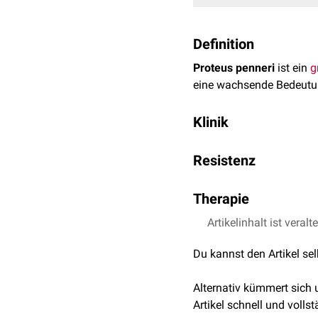
Definition
Proteus penneri
ist ein
g
eine wachsende Bedeutun
Klinik
Proteus penneri ist ein w
Resistenz
langzeithospitalisierten
Proteus penneri ist ein
mu
Therapie
Resistenz gegenüber
Ami
unempfindlich gegenübe
Wirksame
Artikelinhalt ist veralt
Antibiotika
zur
Amikacin
.
Du kannst den Artikel se
siehe auch
:
Multiresiste
Alternativ kümmert sich
Artikel schnell und vollst