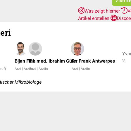
Zitat k
Was zeigt hierher
V
Artikel erstellen
Discor
eri
Yvon
2
Bijan Fink
Dr. med. Ibrahim Güler
Dr. Frank Antwerpes
ruf)
Arzt | Ärztin
Arzt | Ärztin
Arzt | Ärztin
ischer Mikrobiologe