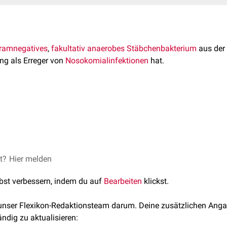
ramnegatives
,
fakultativ
anaerobes
Stäbchenbakterium
aus der
g als Erreger von
Nosokomialinfektionen
hat.
ichtiger Auslöser von
Harnwegs
- und
Wundinfektionen
- vor alle
 Patienten und Patienten mit
Immunschwäche
.
ltiresistenter
Erreger, der die
Betalaktamase
HugA
produziert. S
nopenicillinen
und
Cephalosporinen
der 1. und 2. Generation. Fe
r
Tetrazyklinen
und
Nitrofurantoin
.
et?
 Behandlung von Infektionen mit Proteus penneri sind u.a.
Hier melden
Gent
lbst verbessern, indem du auf
Bearbeiten
klickst.
nte gramnegative Erreger
 unser Flexikon-Redaktionsteam darum. Deine zusätzlichen Anga
ändig zu aktualisieren: