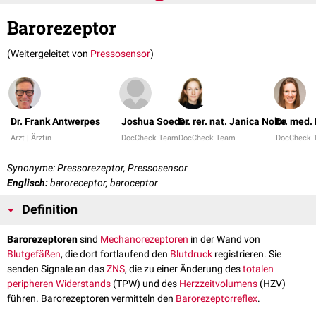
Barorezeptor
(Weitergeleitet von
Pressosensor
)
Dr. Frank Antwerpes
Joshua Soeder
Dr. rer. nat. Janica Nolte
Dr. med.
Arzt | Ärztin
DocCheck Team
DocCheck Team
DocCheck 
Synonyme: Pressorezeptor, Pressosensor
Englisch:
baroreceptor, baroceptor
Definition
Barorezeptoren
sind
Mechanorezeptoren
in der Wand von
Blutgefäßen
, die dort fortlaufend den
Blutdruck
registrieren. Sie
senden Signale an das
ZNS
, die zu einer Änderung des
totalen
peripheren Widerstands
(TPW) und des
Herzzeitvolumens
(HZV)
führen. Barorezeptoren vermitteln den
Barorezeptorreflex
.