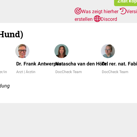
Zitat ko
Was zeigt hierher
Vers
erstellen
Discord
Hund)
Dr. Frank Antwerpes
Natascha van den Höfel
Dr. rer. nat. Fa
er/in
Arzt | Ärztin
DocCheck Team
DocCheck Team
dung