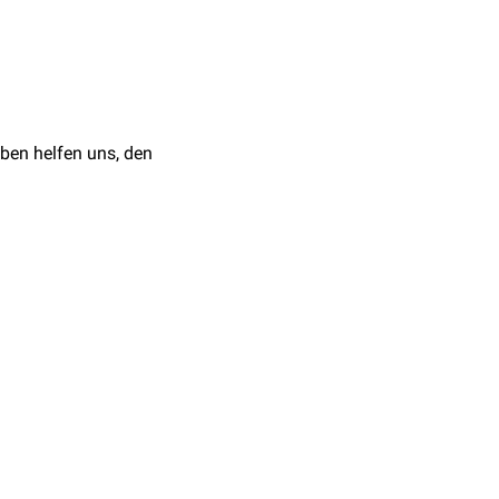
erstoff
erhalten.
kommen, was zu einem
2.01.2024
01.2024
ben helfen uns, den