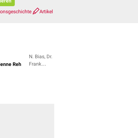
pieren
ionsgeschichte
Artikel
N. Bias, Dr.
Frank
bienne Reh
Antwerpes
+ 2