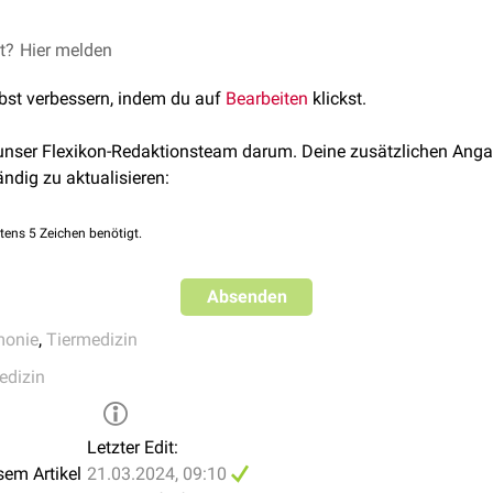
ie
indiziert. Bei auftretenden Atemproblemen sollte der Hund
Sau
rung des Allgemeinzustandes kann es zum Platzen der
Alveolen
fenden
Emphysem
führt.
et?
Lungenentzündung (Pneumonie) beim Hund
Hier melden
, abgerufen am 1
chnis –
Die Lungenentzündung bei Hunden
, abgerufen am 12.
lbst verbessern, indem du auf
Bearbeiten
klickst.
 unser Flexikon-Redaktionsteam darum. Deine zusätzlichen Anga
ändig zu aktualisieren:
tens 5 Zeichen benötigt.
Absenden
onie
,
Tiermedizin
edizin
Letzter Edit:
sem Artikel
21.03.2024, 09:10