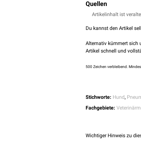
Quellen
ist eine
Antibiotikatherap
Durch eine Verschlechte
potentiell tödlich verlau
Artikelinhalt ist veralt
Tiermedizin Portal –
Tierarzt-onlineverzei
Du kannst den Artikel se
Alternativ kümmert sich
Artikel schnell und vollst
500
Zeichen verbleibend. Mindes
Stichworte:
Hund
,
Pneum
Fachgebiete:
Veterinärm
Wichtiger Hinweis zu die