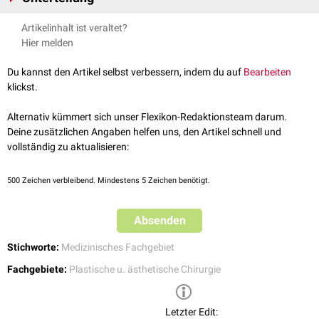
Man kann die Aufgabenbereiche der plastischen Chirurgie in vier große
Artikelinhalt ist veraltet?
Bereiche einteilen, die aber Überschneidungen haben:
Hier melden
Ästhetische Chirurgie
Du kannst den Artikel selbst verbessern, indem du auf
Bearbeiten
Die
ästhetische Chirurgie
befasst sich mit der Harmonisierung der
klickst.
äußeren Erscheinung. Dazu gehören u.a.:
Alternativ kümmert sich unser Flexikon-Redaktionsteam darum.
Korrektur abstehender
Ohren
(
Otopexie
)
Deine zusätzlichen Angaben helfen uns, den Artikel schnell und
Brustvergrößerungen
oder
Brustverkleinerungen
vollständig zu aktualisieren:
Straffung der
Haut
Fettabsaugung
Operation von
Krampfadern
500
Zeichen verbleibend. Mindestens 5 Zeichen benötigt.
Beseitigung von
Hauttumoren
Absenden
Stichworte:
Medizinisches Fachgebiet
Fachgebiete:
Plastische u. ästhetische Chirurgie
Letzter Edit: