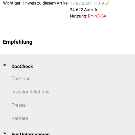
Wichtiger Hinweis zu diesem Artikel
17.07.2024, 11:09
24.622 Aufrufe
Nutzung:
BY-NC-SA
Empfehlung
Rekonstruktive Chirurgie
DocCheck
Bei der
rekonstruktiven Chirurgie
geht es um die Wiederherstellung von
Form und Funktion nach Unfällen oder Tumoroperationen, sowie um die
Über Uns
Korrektur von angeborenen
Fehlbildungen
. Hierbei geht es vor allem um
die
Rekonstruktion
von:
Investor Relations
Haut
,
Weichteilen
,
Muskeln
und
Sehnen
Knochen
und
Knorpel
Presse
peripheren Nerven
Karriere
Handchirurgie
Da die
Hand
ein Organ von besonderer Bedeutung ist sowie die
Für Unternehmen