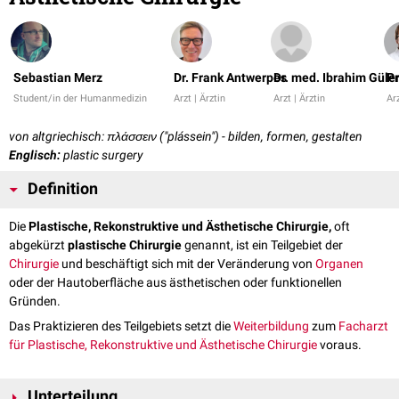
Sebastian Merz
Dr. Frank Antwerpes
Dr. med. Ibrahim Güle
Pr
Student/in der Humanmedizin
Arzt | Ärztin
Arzt | Ärztin
Arz
von altgriechisch: πλάσσειν ("plássein") - bilden, formen, gestalten
Englisch:
plastic surgery
Definition
Die
Plastische, Rekonstruktive und Ästhetische Chirurgie,
oft
abgekürzt
plastische Chirurgie
genannt, ist ein Teilgebiet der
Chirurgie
und beschäftigt sich mit der Veränderung von
Organen
oder der Hautoberfläche aus ästhetischen oder funktionellen
Gründen.
Das Praktizieren des Teilgebiets setzt die
Weiterbildung
zum
Facharzt
für Plastische, Rekonstruktive und Ästhetische Chirurgie
voraus.
Unterteilung