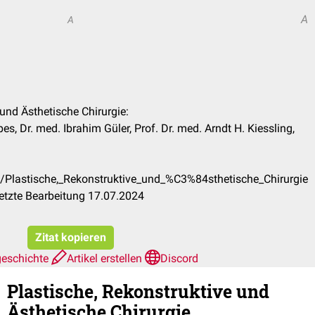
A
A
 und Ästhetische Chirurgie:
s, Dr. med. Ibrahim Güler, Prof. Dr. med. Arndt H. Kiessling,
e/Plastische,_Rekonstruktive_und_%C3%84sthetische_Chirurgie
etzte Bearbeitung 17.07.2024
Zitat kopieren
geschichte
Artikel erstellen
Discord
Plastische, Rekonstruktive und
Ästhetische Chirurgie