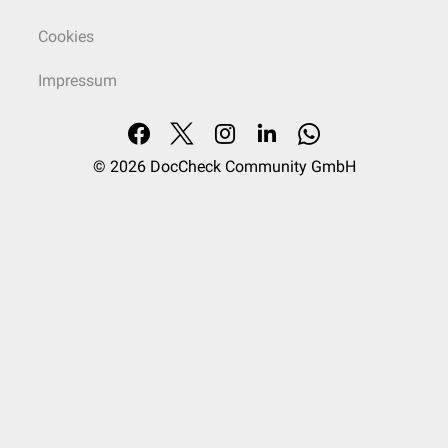
Verbrennungschirurgie
In der
Verbrennungschirurgie
geht es in den meisten Fällen um die
Cookies
Notfallbehandlung nach Verbrennungen, Verbrühungen oder
Stromunfällen. Daher stehen die Stabilisierung des
Kreislaufes
und die
Impressum
Schmerztherapie
an erster Stelle. Außerdem muss die
Wunde
vor
Verkeimung geschützt werden. Bei schweren Verbrennungen ist
außerdem eine
Hauttransplantation
indiziert. Neben der
Notfallbehandlung geht es auch um die Wiederherstellung der
© 2026
DocCheck Community GmbH
Bewegungsfunktion, die durch Narbengewebe gestört ist sowie die
ästhetische Behandlung von Brandwunden.