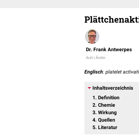
Plättchenakt
Dr. Frank Antwerpes
Arzt | Ärztin
Englisch
: platelet activat
Inhaltsverzeichnis
1
Definition
2
Chemie
3
Wirkung
4
Quellen
5
Literatur