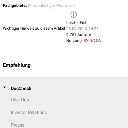
werden oder ein Kondensationskeim zugegeben werden. In diesem
Fachgebiete:
Pharmakologie
,
Pharmazie
Bereich können an Kristallisationskeimen sehr feine Pellets
hergestellt werden.
Herstellung von Minitabletten: Die Herstellung erfolgt wie die von
Letzter Edit:
Tabletten
, nur dass Presswerkzeuge in Form der Pellets verwendet
Wichtiger Hinweis zu diesem Artikel
08.09.2025, 14:27
werden.
9.757 Aufrufe
Nutzung:
BY-NC-SA
Empfehlung
DocCheck
Über Uns
Investor Relations
Presse