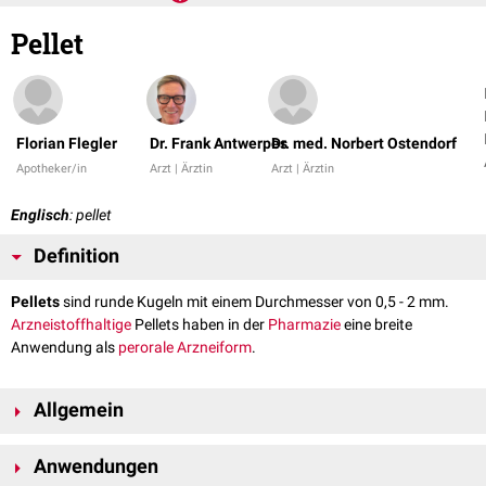
Pellet
Florian Flegler
Dr. Frank Antwerpes
Dr. med. Norbert Ostendorf
Apotheker/in
Arzt | Ärztin
Arzt | Ärztin
Englisch
: pellet
Definition
Pellets
sind runde Kugeln mit einem Durchmesser von 0,5 - 2 mm.
Arzneistoffhaltige
Pellets haben in der
Pharmazie
eine breite
Anwendung als
perorale
Arzneiform
.
Allgemein
Pellets sind runde, glatte, verdichtete, arzneistoffhaltige Kügelchen. Sie
Anwendungen
weisen eine niedrige
Porosität
und einen hohen
Arzneistoffgehalt
auf.