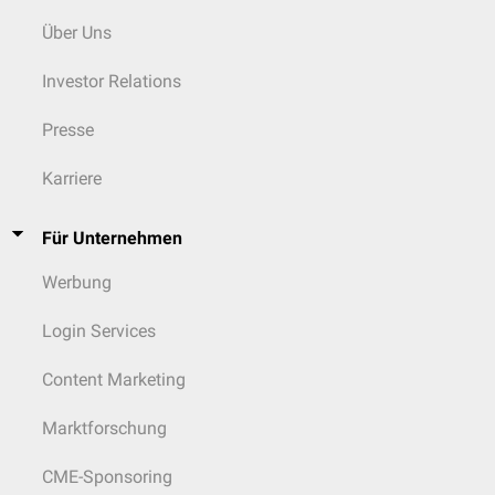
Trennung des Trocknungsgutes
Über Uns
Das Trocknungsgut wird in einem Zyklonabscheider
(Fliehkraftabscheider) von der Trocknungsluft getrennt. Die Luft wird in
Investor Relations
eine kreisförmige Bahn gebracht, aus welcher sich die festen Partikel
aufgrund der
Zentrifugalkraft
an der Behälterwand abscheiden.
Presse
Weitere Methoden zur Trennung sind elektrostatische Partikelkollektoren
oder Filteranlagen.
Karriere
Für Unternehmen
Werbung
Login Services
Content Marketing
Marktforschung
CME-Sponsoring