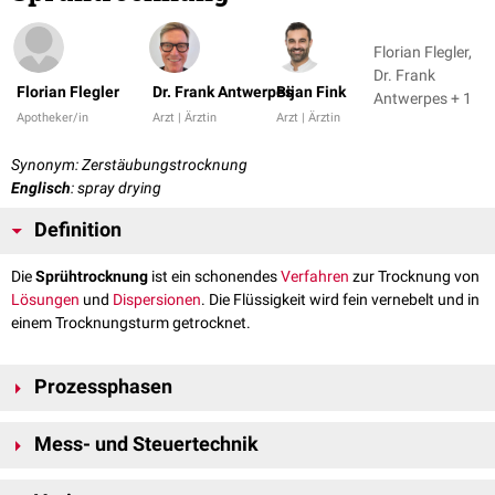
Florian Flegler,
Dr. Frank
Florian Flegler
Dr. Frank Antwerpes
Bijan Fink
Antwerpes + 1
Apotheker/in
Arzt | Ärztin
Arzt | Ärztin
Synonym: Zerstäubungstrocknung
Englisch
: spray drying
Definition
Die
Sprühtrocknung
ist ein schonendes
Verfahren
zur Trocknung von
Lösungen
und
Dispersionen
. Die Flüssigkeit wird fein vernebelt und in
einem Trocknungsturm getrocknet.
Prozessphasen
Bei der Sprühtrocknung können drei Prozessphasen unterschieden
Mess- und Steuertechnik
werden:
Zerstäubung des flüssigen Ausgangsmaterials in kleine Tröpfchen
Um die Trocknung zu optimieren, können diverse Parameter der