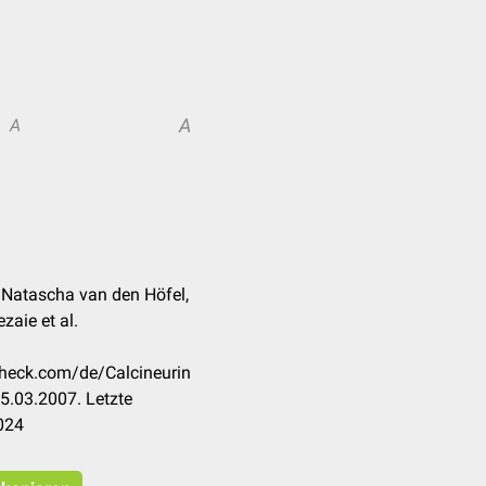
A
A
 Natascha van den Höfel,
zaie et al.
check.com/de/Calcineurin
5.03.2007. Letzte
024