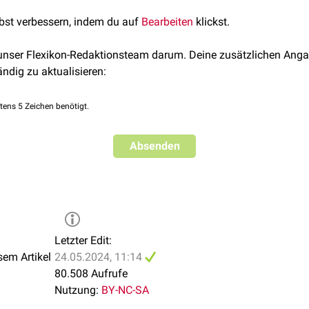
es Calcineurins. Die bekanntesten Substanzen mit dieser Wirku
l innerhalb der Calcineurin-Sequenz lokalisiert ist, das Phosphat
lbst verbessern, indem du auf
Bearbeiten
klickst.
closporin
und
Tacrolimus
.
ationsänderung wird die
Dephosphorylierung
von NF-AT möglich
ungsmechanismus beruht auf der gezielten
Proteolyse
der autoinh
 unser Flexikon-Redaktionsteam darum. Deine zusätzlichen Anga
rch wird Calcineurin konstitutiv aktiviert.
ändig zu aktualisieren:
ktuellsten Ergebnissen auch Calcineurin in den
Zellkern
transpor
cineurin noch ungeklärt ist. Die essentielle Bedeutung für die vol
tens 5 Zeichen benötigt.
-NF-AT-Signalkaskade ist jedoch unumstritten.
Absenden
Letzter Edit:
sem Artikel
24.05.2024, 11:14
80.508 Aufrufe
Nutzung:
BY-NC-SA