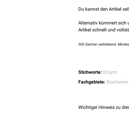
hemmen die Aktivierung d
Domäne, die C-termina
Du kannst den Artikel se
Calcineurininhibitoren
Ci
durch diese Konform
Ein zweiter Aktivier
Alternativ kümmert sich
durch
Calpain
. Hierdu
Artikel schnell und vollst
Neben NF-AT wird nach a
nukleäre Funktion von Cal
500
Zeichen verbleibend. Mindes
Aktivität der Calcineurin
Stichworte:
Enzym
Fachgebiete:
Biochemie
Wichtiger Hinweis zu die