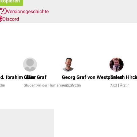
t kopieren
Versionsgeschichte
Discord
d. Ibrahim Güler
Clara Graf
Georg Graf von Westphalen
Emrah Hirci
ztin
Student/in der Humanmedizin
Arzt | Ärztin
Arzt | Ärztin