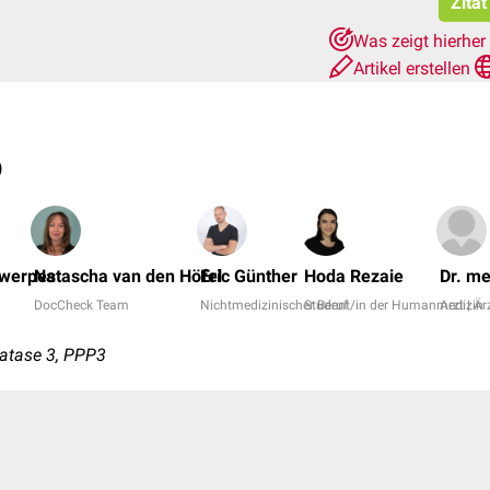
Zita
Was zeigt hierher
Artikel erstellen
)
twerpes
Natascha van den Höfel
Eric Günther
Hoda Rezaie
Dr. me
DocCheck Team
Nichtmedizinischer Beruf
Student/in der Humanmedizin
Arzt | Är
atase 3, PPP3