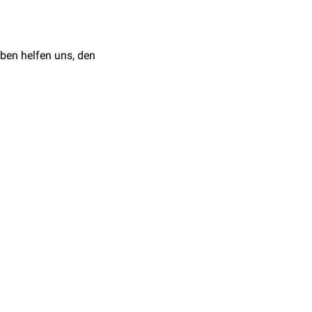
ng sind die
ase-Pattern freilegt. Erst
.
ibitorischen Domäne
ben helfen uns, den
tiert, wobei die genaue
le transkriptionelle