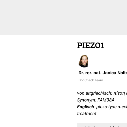
PIEZO1
Dr. rer. nat. Janica Nolt
DocCheck Team
von altgriechisch: πίεση (
Synonym: FAM38A
Englisch
: piezo-type me
treatment