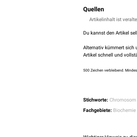
Missense-Mutationen
des
Quellen
einzelnen
Aminosäuren
u
erythrozytären
Blutgrup
Artikelinhalt ist veralt
Crew et al.
Missense m
Transfusionsreaktionen
a
blood cell antigens
Du kannst den Artikel se
uniprot.org - PIEZO1
Weitere Mutationen sind
lymphatischen
Malforma
Alternativ kümmert sich
Artikel schnell und vollst
500
Zeichen verbleibend. Mindes
Stichworte:
Chromosom
Fachgebiete:
Biochemie