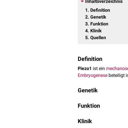
Inhaltsverzeichnis
1
Definition
2
Genetik
3
Funktion
4
Klinik
5
Quellen
Definition
Piezo1
ist ein
mechanose
Embryogenese
beteiligt i
Genetik
Das
Gen
PIEZO1 ist auf
Funktion
Piezo1 ist entscheidend 
Klinik
Die Aktivierung von Piez