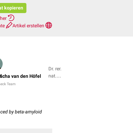
at kopieren
rher
hte
Artikel erstellen
Dr. rer.
nat.
f
scha van den Höfel
Janica
eck Team
Nolte,
Simon
Schuckel
+ 3
ced by beta-amyloid