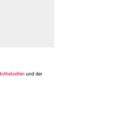
othelzellen
und der
tflusses
induziert wird.