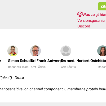
Zit
Was zeigt hie
Versionsgeschic
Discord
e
Simon Schuckel
Dr. Frank Antwerpes
Dr. med. Norbert Ostendor
Nata
DocCheck Team
Arzt | Ärztin
Arzt | Ärztin
DocCh
"piesi") - Druck
chanosensitive ion channel component 1, membrane protein indu