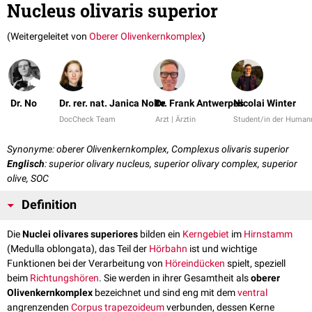
Nucleus olivaris superior
(Weitergeleitet von
Oberer Olivenkernkomplex
)
Dr. No
Dr. rer. nat. Janica Nolte
Dr. Frank Antwerpes
Nicolai Winter
DocCheck Team
Arzt | Ärztin
Student/in der Human
Synonyme: oberer Olivenkernkomplex, Complexus olivaris superior
Englisch
: superior olivary nucleus, superior olivary complex, superior
olive, SOC
Definition
Die
Nuclei olivares superiores
bilden ein
Kerngebiet
im
Hirnstamm
(Medulla oblongata), das Teil der
Hörbahn
ist und wichtige
Funktionen bei der Verarbeitung von
Höreindücken
spielt, speziell
beim
Richtungshören
. Sie werden in ihrer Gesamtheit als
oberer
Olivenkernkomplex
bezeichnet und sind eng mit dem
ventral
angrenzenden
Corpus trapezoideum
verbunden, dessen Kerne