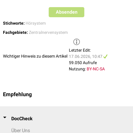
Haarzellen
des
Corti-Organs
. Dies soll der selektiven Verstärkung von
u.v.a.
Frequenzen dienen, auf die man sich aktiv konzentriert.
Absenden
Stichworte:
Hörsystem
Fachgebiete:
Zentralnervensystem
Letzter Edit:
Wichtiger Hinweis zu diesem Artikel
17.06.2026, 10:47
59.050 Aufrufe
Nutzung:
BY-NC-SA
Empfehlung
DocCheck
Über Uns