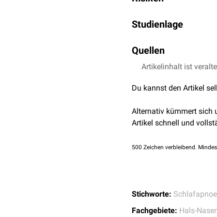
während des Schlafs offe
ausgeprägte
Hypertrophi
Allgemeine Operations
Studienlage
Schädigung des Nerv
Klinische Studien, darun
Quellen
Apnoe
-Episoden sowie ei
Therapie zeigt eine hohe
Artikelinhalt ist veralt
AWMF - Teil-Aktualis
der Behandlung profitier
Steffen et al.,
Post-ap
sodass höhere BMI-Werte
Du kannst den Artikel se
registry
, Sleep Med
Alternativ kümmert sich
Artikel schnell und vollst
500
Zeichen verbleibend. Mindes
Stichworte:
Schlafapnoe
Fachgebiete:
Hals-Nasen