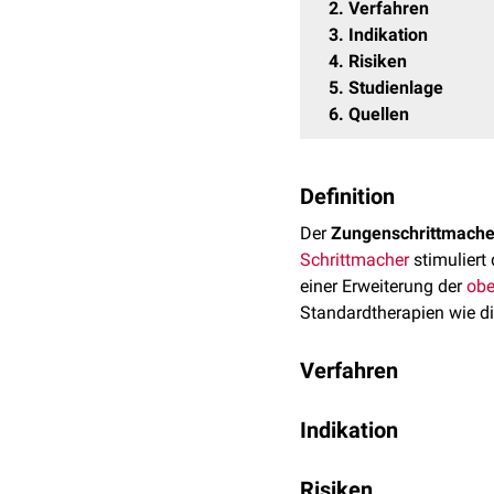
2
Verfahren
3
Indikation
4
Risiken
5
Studienlage
6
Quellen
Definition
Der
Zungenschrittmache
Schrittmacher
stimuliert
einer Erweiterung der
ob
Standardtherapien wie d
Verfahren
Der Zungenschrittmacher
Indikation
knapp unterhalb des
Sch
Bereich des
Zwerchfells
u
Der Zungenschrittmacher i
Nervus hypoglossus aus,
Risiken
vollständigen
konzentris