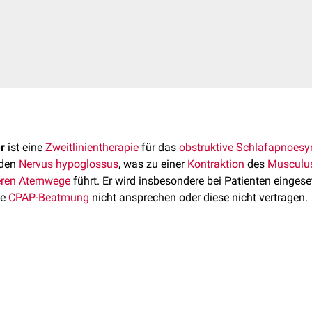
r
ist eine
Zweitlinientherapie
für das
obstruktive Schlafapnoes
 den
Nervus hypoglossus
, was zu einer
Kontraktion
des
Musculus
eren Atemwege
führt. Er wird insbesondere bei Patienten eingeset
ie
CPAP-Beatmung
nicht ansprechen oder diese nicht vertragen.
 besteht aus einem Impulsgenerator, einem Atemsensor und ei
lüsselbeins
unter die
Haut
implantiert
. Der Atemsensor erkenn
nd zeichnet die
Frequenz
auf. Bei Atemaussetzern löst er eine g
st vor allem für Patienten mit mittel- bis schwergradiger OSAS 
 die eine Kontraktion der Zungenmuskulatur bewirkt und so di
chen
Kollaps
des
Weichgaumens
in der
Schlafendoskopie
aufwe