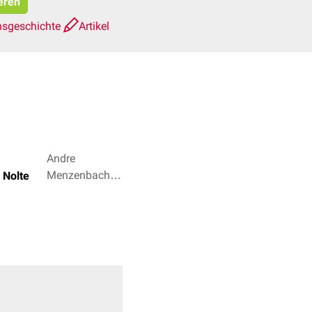
ieren
nsgeschichte
Artikel
Andre
Menzenbach,
a Nolte
Dr. Frank
Antwerpes + 2