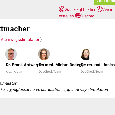
Zitat kop
Was zeigt hierher
Versio
erstellen
Discord
ttmacher
 Atemwegsstimulation
)
Dr. Frank Antwerpes
Dr. med. Miriam Dodegge
Dr. rer. nat. Janic
Arzt | Ärztin
DocCheck Team
DocCheck Team
timulator
er, hypoglossal nerve stimulation, upper airway stimulation