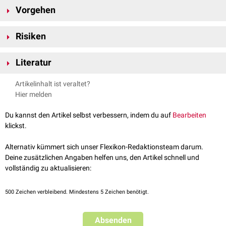
Eine Notsectio ist zum Beispiel indiziert bei:
Vorgehen
drohender
Uterusruptur
akuter
fetaler
Hypoxie
Die Notsectio findet unter
Intubationsnarkose
statt. Die üblichen
vorzeitiger Plazentalösung
Risiken
Vorbereitungen zur Sectio (z.B.
Anamnese
,
Desinfektion
,
Eklampsie
Blasenkatheter
) werden weggelassen oder auf ein Minimum beschränkt.
Bei einer Notsectio besteht ein erhöhtes Risiko für
Wundinfektionen
und
Armvorfall
bei
Querlage
Literatur
Organverletzungen.
Sarah Gruber, BASICS Gynäkologie und Geburtshilfe, 3. Auflage,
Artikelinhalt ist veraltet?
Urban & Fischer, Elsevier, München, 2009
Hier melden
Du kannst den Artikel selbst verbessern, indem du auf
Bearbeiten
klickst.
Alternativ kümmert sich unser Flexikon-Redaktionsteam darum.
Deine zusätzlichen Angaben helfen uns, den Artikel schnell und
vollständig zu aktualisieren:
500
Zeichen verbleibend. Mindestens 5 Zeichen benötigt.
Absenden