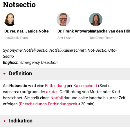
Notsectio
Dr. rer. nat. Janica Nolte
Dr. Frank Antwerpes
Natascha van den Hö
DocCheck Team
Arzt | Ärztin
DocCheck Team
Synonyme: Notfall-Sectio, Notfall-Kaiserschnitt, Not-Sectio, Cito-
Sectio
Englisch
: emergency C-section
Definition
Als
Notsectio
wird eine
Entbindung
per
Kaiserschnitt
(Sectio
caesarea) aufgrund der
akuten
Gefährdung von Mutter oder Kind
bezeichnet. Sie stellt einen
Notfall
dar und sollte innerhalb kurzer Zeit
erfolgen (
Entscheidungs-Entbindungszeit
< 20 min).
Indikation